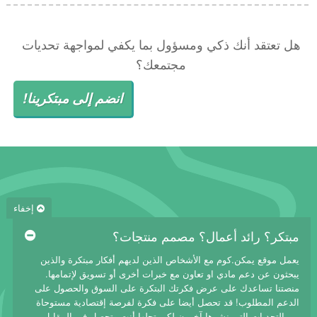
هل تعتقد أنك ذكي ومسؤول بما يكفي لمواجهة تحديات
مجتمعك؟
انضم إلى مبتكرينا!
إخفاء
مبتكر؟ رائد أعمال؟ مصمم منتجات؟
يعمل موقع يمكن.كوم مع الأشخاص الذين لديهم أفكار مبتكرة والذين
يبحثون عن دعم مادي او تعاون مع خبرات أخرى أو تسويق لإتمامها.
منصتنا تساعدك على عرض فكرتك البتكرة على السوق والحصول على
الدعم المطلوب! قد تحصل أيضا على فكرة لفرصة إقتصادية مستوحاة
من التحديات التي نشرها آخرون لكي تحلها أنت وتحصل في المقابل