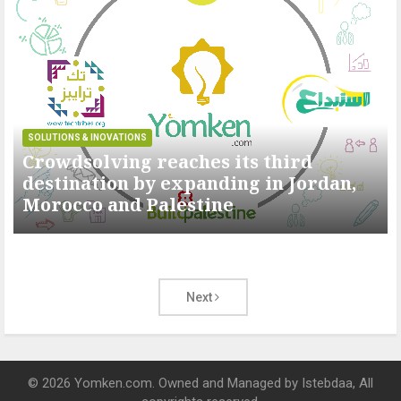
SOLUTIONS & INOVATIONS
Crowdsolving reaches its third
destination by expanding in Jordan,
Morocco and Palestine
Next
© 2026 Yomken.com. Owned and Managed by
Istebdaa
, All