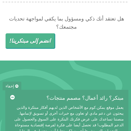
هل تعتقد أنك ذكي ومسؤول بما يكفي لمواجهة تحديات
مجتمعك؟
انضم إلى مبتكرينا!
إخفاء
مبتكر؟ رائد أعمال؟ مصمم منتجات؟
يعمل موقع يمكن.كوم مع الأشخاص الذين لديهم أفكار مبتكرة والذين
يبحثون عن دعم مادي او تعاون مع خبرات أخرى أو تسويق لإتمامها.
منصتنا تساعدك على عرض فكرتك البتكرة على السوق والحصول على
الدعم المطلوب! قد تحصل أيضا على فكرة لفرصة إقتصادية مستوحاة
من التحديات التي نشرها آخرون لكي تحلها أنت وتحصل في المقابل