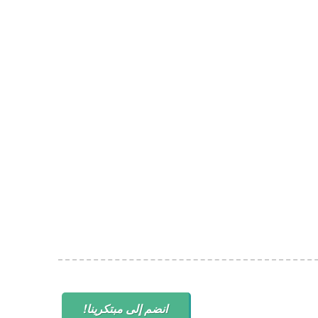
انضم إلى مبتكرينا!