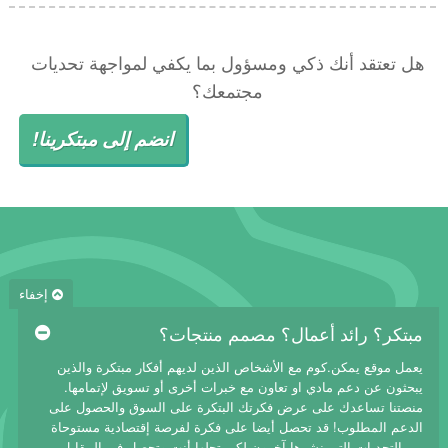
هل تعتقد أنك ذكي ومسؤول بما يكفي لمواجهة تحديات
مجتمعك؟
انضم إلى مبتكرينا!
إخفاء
مبتكر؟ رائد أعمال؟ مصمم منتجات؟
يعمل موقع يمكن.كوم مع الأشخاص الذين لديهم أفكار مبتكرة والذين
يبحثون عن دعم مادي او تعاون مع خبرات أخرى أو تسويق لإتمامها.
منصتنا تساعدك على عرض فكرتك البتكرة على السوق والحصول على
الدعم المطلوب! قد تحصل أيضا على فكرة لفرصة إقتصادية مستوحاة
من التحديات التي نشرها آخرون لكي تحلها أنت وتحصل في المقابل