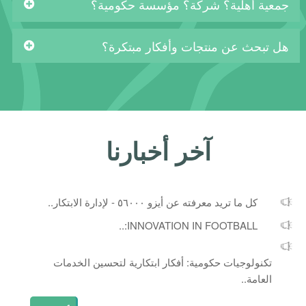
جمعية أهلية؟ شركة؟ مؤسسة حكومية؟
هل تبحث عن منتجات وأفكار مبتكرة؟
آخر أخبارنا
كل ما تريد معرفته عن أيزو ٥٦٠٠٠ - لإدارة الابتكار..
INNOVATION IN FOOTBALL:..
تكنولوجيات حكومية: أفكار ابتكارية لتحسين الخدمات
العامة..