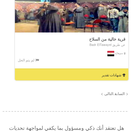
قرية خالية من السلاح
عن طريق Badr ElTawayel
سوهاج
لم يتم الحل
شهادات تقدير
< السابق
التالى >
هل تعتقد أنك ذكي ومسؤول بما يكفي لمواجهة تحديات