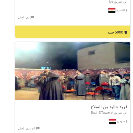
عن طريق ice
القاهرة
تم الحل
5000 جنيه
قرية خالية من السلاح
عن طريق Badr ElTawayel
سوهاج
لم يتم الحل