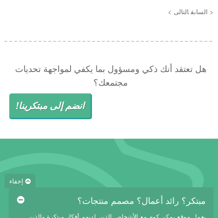
< السابق
التالى >
هل تعتقد أنك ذكي ومسؤول بما يكفي لمواجهة تحديات
مجتمعك؟
انضم إلى مبتكرينا!
إخفاء
مبتكر؟ رائد أعمال؟ مصمم منتجات؟
يعمل موقع يمكن.كوم مع الأشخاص الذين لديهم أفكار مبتكرة والذين