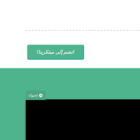
انضم إلى مبتكرينا!
إخفاء