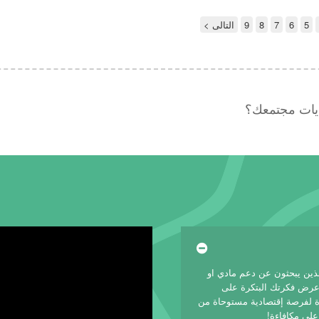
5
6
7
8
9
التالى >
ديات مجتمعك؟
لذين يبحثون عن دعم مادي او
 عرض فكرتك البتكرة على
 لفرصة إقتصادية مستوحاة من
على مكافاءة!