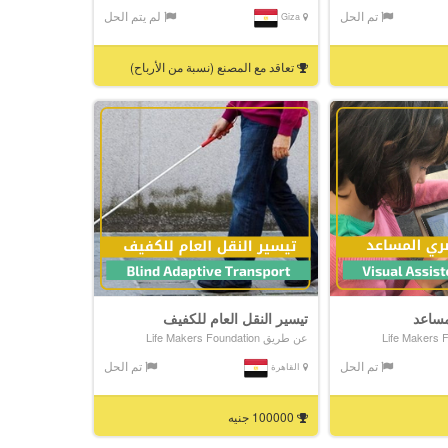
تم الحل
لم يتم الحل
Giza
تعاقد مع المصنع (نسبة من الأرباح)
مساعد
تيسير النقل العام للكفيف
عن طريق Life Makers Foundation
تم الحل
تم الحل
القاهرة
100000 جنيه