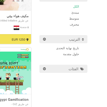
الكل
مبتدئ
مكيف هواء بيئي
متوسط
عن طريق The SwitchMed Initiative -
محترف
Aswan
الترتيب
1250 EUR
تاريخ نهاية التحدى
حلول مقدمة
الفئات
Egypt Gamification
عن طريق GIZ -