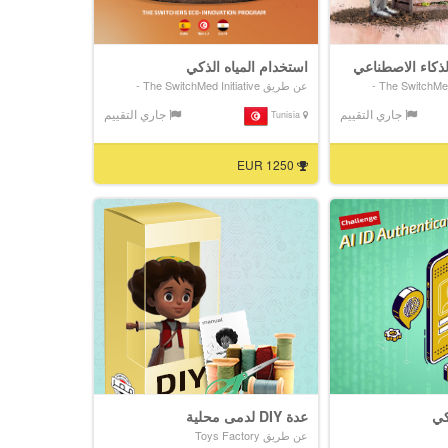
كاء الاصطناعي
استخدام المياه الذكي
عن طريق The SwitchMed Initiative -
جاري التقييم
جاري التقييم
Tunisia
1250 EUR
كي
عدة DIY لدمى محلية
عن طريق Toys Factory