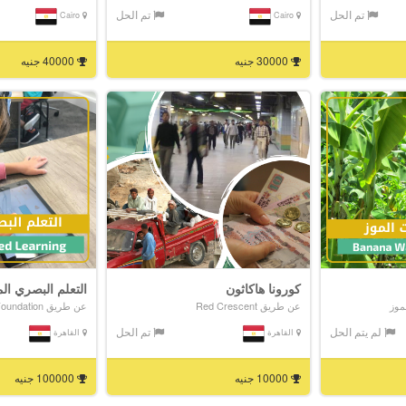
تم الحل
تم الحل
Cairo
Cairo
30000 جنيه
40000 جنيه
كورونا هاكاثون
التعلم البصري ال
موز
عن طريق Red Crescent
عن طريق Life Makers Foundation
لم يتم الحل
تم الحل
القاهرة
القاهرة
10000 جنيه
100000 جنيه