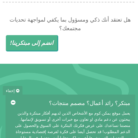
هل تعتقد أنك ذكي ومسؤول بما يكفي لمواجهة تحديات
مجتمعك؟
انضم إلى مبتكرينا!
إخفاء
مبتكر؟ رائد أعمال؟ مصمم منتجات؟
يعمل موقع يمكن.كوم مع الأشخاص الذين لديهم أفكار مبتكرة والذين
يبحثون عن دعم مادي او تعاون مع خبرات أخرى أو تسويق لإتمامها.
منصتنا تساعدك على عرض فكرتك البتكرة على السوق والحصول على
الدعم المطلوب! قد تحصل أيضا على فكرة لفرصة إقتصادية مستوحاة
من التحديات التي نشرها آخرون لكي تحلها أنت وتحصل في المقابل