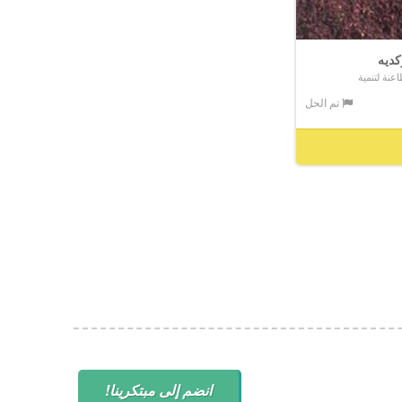
كديه
نة لتنمية
تم الحل
انضم إلى مبتكرينا!