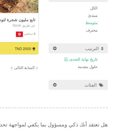
الكل
مبتدئ
تابع مليون شجرة لتو
متوسط
عن طريق Sarah
محترف
صفاقس
الترتيب
2000 TND
تاريخ نهاية التحدى
حلول مقدمة
< السابق
التالى >
الفئات
هل تعتقد أنك ذكي ومسؤول بما يكفي لمواجهة تح