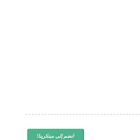
انضم إلى مبتكرينا!