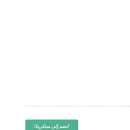
انضم إلى مبتكرينا!