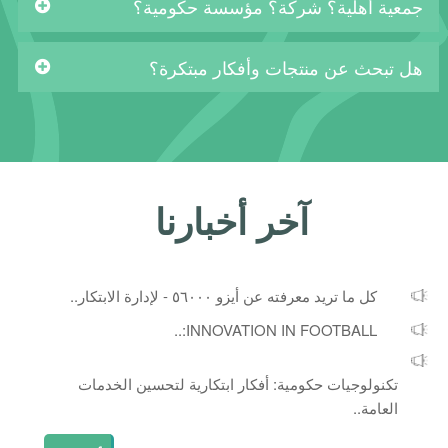
جمعية أهلية؟ شركة؟ مؤسسة حكومية؟
هل تبحث عن منتجات وأفكار مبتكرة؟
آخر أخبارنا
كل ما تريد معرفته عن أيزو ٥٦٠٠٠ - لإدارة الابتكار..
INNOVATION IN FOOTBALL:..
تكنولوجيات حكومية: أفكار ابتكارية لتحسين الخدمات
العامة..