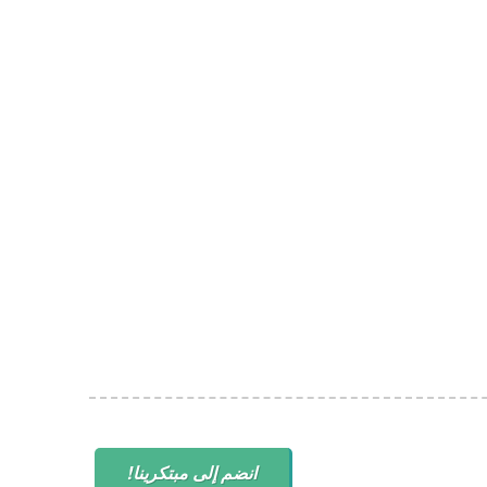
انضم إلى مبتكرينا!