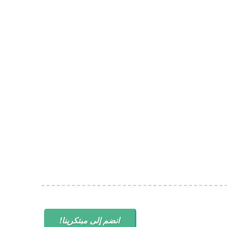
انضم إلى مبتكرينا!