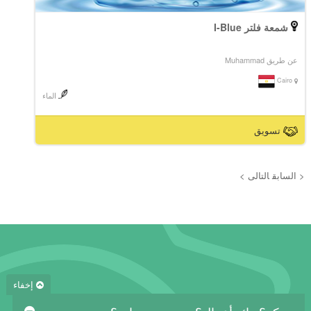
شمعة فلتر I-Blue
عن طريق Muhammad
Cairo
الماء
تسويق
< السابق
التالى >
إخفاء