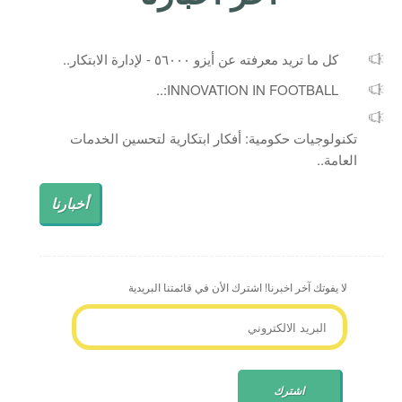
كل ما تريد معرفته عن أيزو ٥٦٠٠٠ - لإدارة الابتكار..
INNOVATION IN FOOTBALL:..
تكنولوجيات حكومية: أفكار ابتكارية لتحسين الخدمات
العامة..
أخبارنا
لا يفوتك آخر اخبرنا! اشترك الأن في قائمتنا البريدية