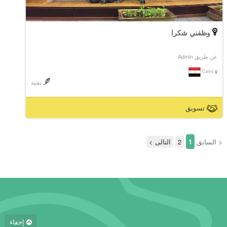
وظفني شكرا
عن طريق Admin
Cairo
تقنية
تسويق
< السابق
1
2
التالى >
إخفاء