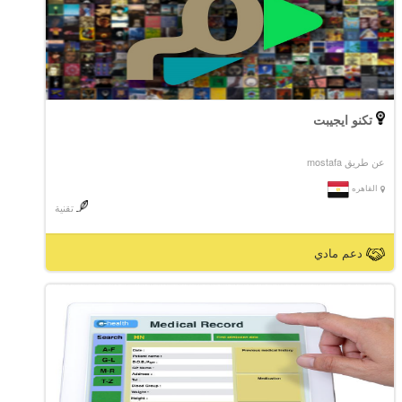
تكنو ايجيبت
عن طريق mostafa
القاهره
تقنية
دعم مادي