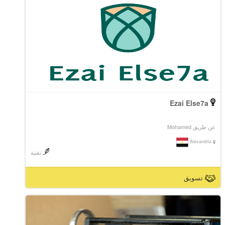
Ezai Else7a
عن طريق Mohamed
Alexandria
تقنية
تسويق