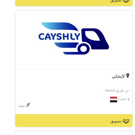
كايشلي
عن طريق Yousef
القاهرة
تقنية
تسويق