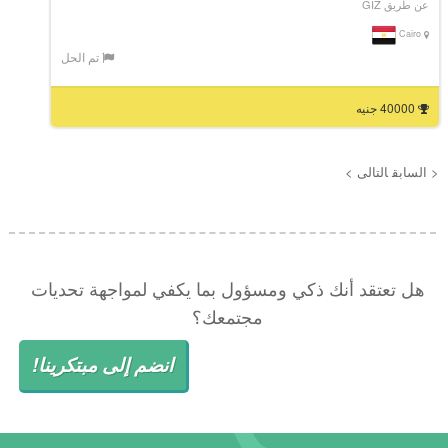
عن طريق GIZ
Cairo
تم الحل
40000 جنيه
< السابق
التالى >
هل تعتقد أنك ذكي ومسؤول بما يكفي لمواجهة تحديات
مجتمعك؟
انضم إلى مبتكرينا!