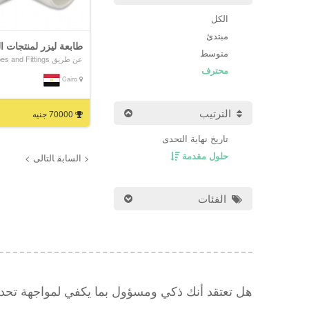
الكل
مبتدئ
طابعة ليزر لمنتجات الVC
متوسط
عن طريق Plastic Pipes and Fittings
محترف
Cairo
الترتيب
70000 جنيه
تاريخ نهاية التحدى
حلول مقدمة
< السابق
التالى >
الفئات
هل تعتقد أنك ذكي ومسؤول بما يكفي لمواجهة تح