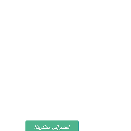
انضم إلى مبتكرينا!