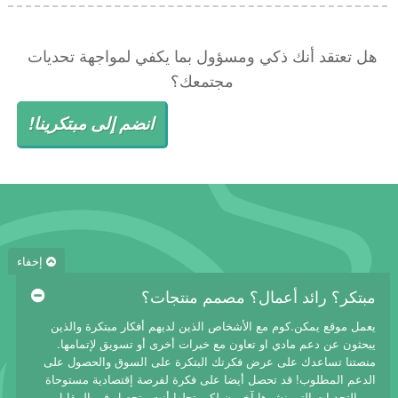
هل تعتقد أنك ذكي ومسؤول بما يكفي لمواجهة تحديات
مجتمعك؟
انضم إلى مبتكرينا!
إخفاء
مبتكر؟ رائد أعمال؟ مصمم منتجات؟
يعمل موقع يمكن.كوم مع الأشخاص الذين لديهم أفكار مبتكرة والذين
يبحثون عن دعم مادي او تعاون مع خبرات أخرى أو تسويق لإتمامها.
منصتنا تساعدك على عرض فكرتك البتكرة على السوق والحصول على
الدعم المطلوب! قد تحصل أيضا على فكرة لفرصة إقتصادية مستوحاة
من التحديات التي نشرها آخرون لكي تحلها أنت وتحصل في المقابل