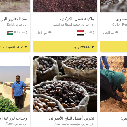
لمصرى
ماكينة فصل الكركديه
صد الخنازير البري
عن طريق جمعية المطاعنة لتنمية
عن طريق Build
تم الحل
تم الحل
الاقصر
Palestine
55000 جنيه
تعاقد لتنفيذ الم
نس!
تخزين أفضل للبلح الأسواني
وحدات لزراعة ا
عن طريق مؤسسة محمد النادي
عن طريق Tarek