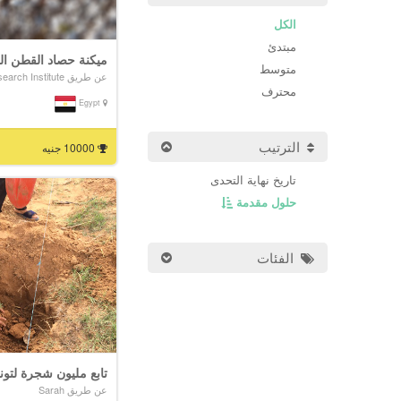
الكل
مبتدئ
ميكنة حصاد القطن ا
متوسط
عن طريق Cotton Research Institute
محترف
Egypt
الترتيب
10000 جنيه
تاريخ نهاية التحدى
حلول مقدمة
الفئات
تابع مليون شجرة لتو
عن طريق Sarah