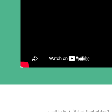
لا يفوتك آخر اخبرنا! اشترك الأن في قائمتنا البريدية