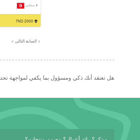
صفاقس
2000 TND
< السابق
التالى >
هل تعتقد أنك ذكي ومسؤول بما يكفي لمواجهة تح
مبتكر؟ رائد أعمال؟ مصمم منتجات؟