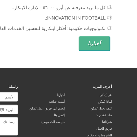
كل ما تريد معرفته عن أيزو ٥٦٠٠٠ - لإدارة الابتكار..
INNOVATION IN FOOTBALL:..
تكنولوجيات حكومية: أفكار ابتكارية لتحسين الخدمات العام
أخبارنا
أعرف المزيد
راسلنا
عن يُمكن
آخبارنا
لماذا يُمكن
أسئلة شائعة
كيف يعمل يُمكن
إنضم الى فريق عمل يُمكن
ماذا نقدم ؟
إتصل بنا
شركائنا
سياسة الخصوصية
فريق العمل
الشروط و الاحكام