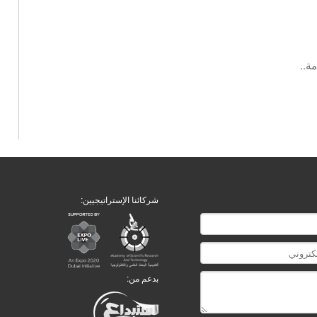
ة..
شركائنا الإستراتيجيين:
بدعم من: