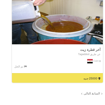
آخر قطرة زيت
عن طريق Tagaddod
Cairo
تم الحل
25000 جنيه
< السابق
التالى >