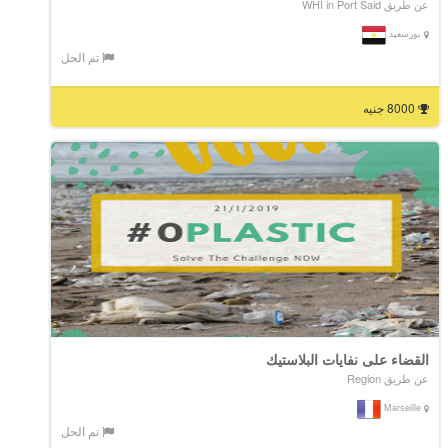
عن طريق WHI in Port Said
بورسعيد
تم الحل
8000 جنيه
القضاء على نفايات البلاستيك
عن طريق Region
Marseille
تم الحل