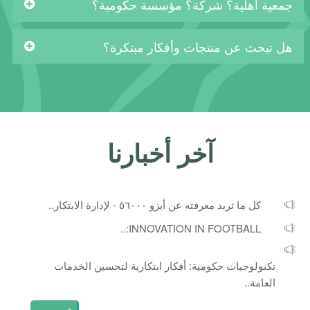
جمعية أهلية؟ شركة؟ مؤسسة حكومية؟
هل تبحث عن منتجات وأفكار مبتكرة؟
آخر أخبارنا
كل ما تريد معرفته عن أيزو ٥٦٠٠٠ - لإدارة الابتكار..
INNOVATION IN FOOTBALL:..
تكنولوجيات حكومية: أفكار ابتكارية لتحسين الخدمات
العامة..