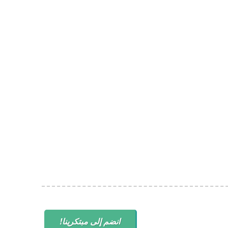
انضم إلى مبتكرينا!