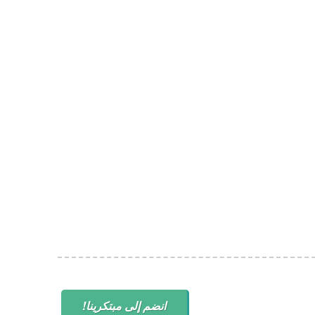
انضم إلى مبتكرينا!