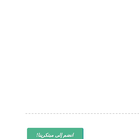
انضم إلى مبتكرينا!