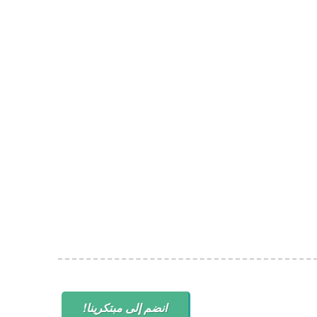
انضم إلى مبتكرينا!